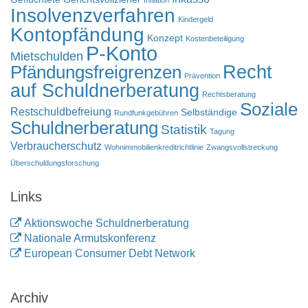
Inflation
Insolvenzverfahren
Kindergeld
Kontopfändung
Konzept
Kostenbeteiligung
P-Konto
Mietschulden
Pfändungsfreigrenzen
Recht
Prävention
auf Schuldnerberatung
Rechtsberatung
Soziale
Restschuldbefreiung
Selbständige
Rundfunkgebühren
Schuldnerberatung
Statistik
Tagung
Verbraucherschutz
Wohnimmobilienkreditrichtlinie
Zwangsvollstreckung
Überschuldungsforschung
Links
Aktionswoche Schuldnerberatung
Nationale Armutskonferenz
European Consumer Debt Network
Archiv