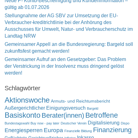
Neue P- Konto-Bescheinigung und Kundeninformation –
gültig ab 01.07.2026
Stellungnahme der AG SBV zur Umsetzung der EU-
Verbraucher-kreditrichtlinie bei der Anhörung des
Ausschusses für Umwelt, Natur- und Verbraucherschutz im
Landtag NRW
Gemeinsamer Appell an die Bundesregierung: Bargeld soll
zukunftsfest gemacht werden!
Gemeinsamer Aufruf an den Gesetzgeber: Das Problem
der Verstrickung in der Insolvenz muss dringend gelöst
werden!
Schlagwörter
Aktionswoche
Armuts- und Reichtumsbericht
Außergerichtlicher Einigungsversuch
Bargeld
Basiskonto
Betroffene
Berater(innen)
Digitalisierung
Bundestagswahl
Buy now - pay later
Deutscher Verein
Dispo
Finanzierung
Europa
Energiesperren
Finanzielle Bildung
Inkasso
Geflüchtete
Gerichtsvollzieher