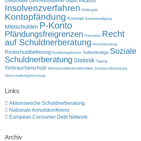
Inkasso
Geflüchtete
Gerichtsvollzieher
Inflation
Insolvenzverfahren
Kindergeld
Kontopfändung
Konzept
Kostenbeteiligung
P-Konto
Mietschulden
Pfändungsfreigrenzen
Recht
Prävention
auf Schuldnerberatung
Rechtsberatung
Soziale
Restschuldbefreiung
Selbständige
Rundfunkgebühren
Schuldnerberatung
Statistik
Tagung
Verbraucherschutz
Wohnimmobilienkreditrichtlinie
Zwangsvollstreckung
Überschuldungsforschung
Links
Aktionswoche Schuldnerberatung
Nationale Armutskonferenz
European Consumer Debt Network
Archiv