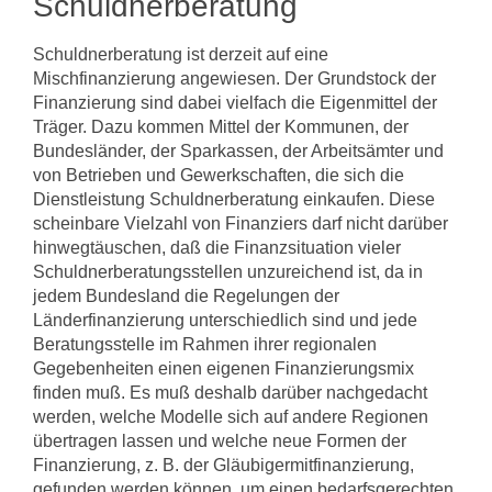
Schuldnerberatung
Schuldnerberatung ist derzeit auf eine
Mischfinanzierung angewiesen. Der Grund­stock der
Finanzierung sind dabei vielfach die Eigenmittel der
Träger. Dazu kom­men Mittel der Kommunen, der
Bundesländer, der Sparkassen, der Arbeitsämter und
von Betrieben und Gewerkschaften, die sich die
Dienstleistung Schuldnerbera­tung einkaufen. Diese
scheinbare Vielzahl von Finanziers darf nicht darüber
hin­wegtäuschen, daß die Finanzsituation vieler
Schuldnerberatungsstellen unzurei­chend ist, da in
jedem Bundesland die Regelungen der
Länderfinanzierung unter­schiedlich sind und jede
Beratungsstelle im Rahmen ihrer regionalen
Gegebenhei­ten einen eigenen Finanzierungsmix
finden muß. Es muß deshalb darüber nachge­dacht
werden, welche Modelle sich auf andere Regionen
übertragen lassen und welche neue Formen der
Finanzierung, z. B. der Gläubigermitfinanzierung,
gefun­den werden können, um einen bedarfsgerechten