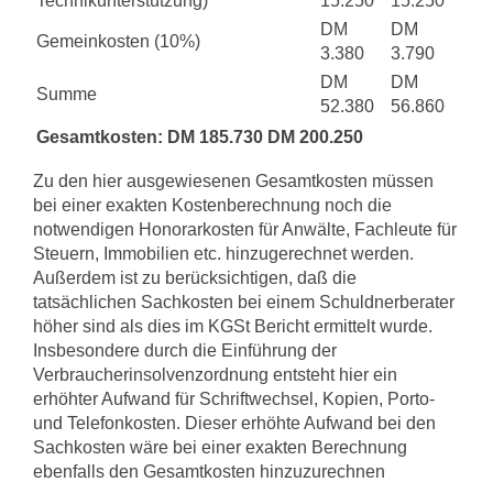
Technikunterstützung)
15.250
15.250
DM
DM
Gemeinkosten (10%)
3.380
3.790
DM
DM
Summe
52.380
56.860
Gesamtkosten:
DM 185.730
DM 200.250
Zu den hier ausgewiesenen Gesamtkosten müssen
bei einer exakten Kostenberech­nung noch die
notwendigen Honorarkosten für Anwälte, Fachleute für
Steuern, Immobilien etc. hinzugerechnet werden.
Außerdem ist zu berücksichtigen, daß die
tatsächlichen Sachkosten bei einem Schuldnerberater
höher sind als dies im KGSt­ Bericht ermittelt wurde.
Insbesondere durch die Einführung der
Verbraucherinsol­venzordnung entsteht hier ein
erhöhter Aufwand für Schriftwechsel, Kopien, Porto­
und Telefonkosten. Dieser erhöhte Aufwand bei den
Sachkosten wäre bei einer ex­akten Berechnung
ebenfalls den Gesamtkosten hinzuzurechnen