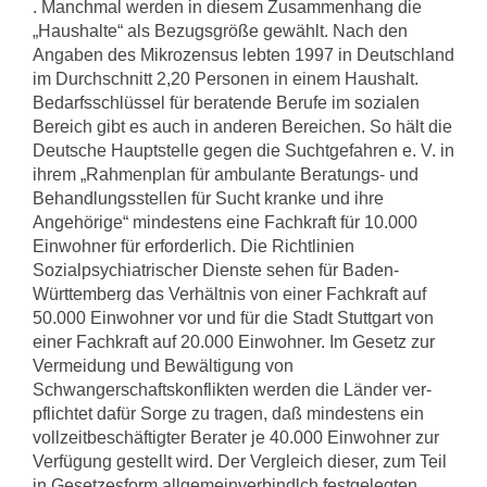
. Manchmal werden in die­sem Zusammenhang die
„Haushalte“ als Bezugsgröße gewählt. Nach den
Angaben des Mikrozensus lebten 1997 in Deutschland
im Durchschnitt 2,20 Personen in ei­nem Haushalt.
Bedarfsschlüssel für beratende Berufe im sozialen
Bereich gibt es auch in anderen Bereichen. So hält die
Deutsche Hauptstelle gegen die Suchtgefahren e. V. in
ihrem „Rahmenplan für ambulante Beratungs- und
Behandlungsstellen für Sucht kranke und ihre
Angehörige“ mindestens eine Fachkraft für 10.000
Einwohner für erfor­derlich. Die Richtlinien
Sozialpsychiatrischer Dienste sehen für Baden-
Württemberg das Verhältnis von einer Fachkraft auf
50.000 Einwohner vor und für die Stadt Stuttgart von
einer Fachkraft auf 20.000 Einwohner. Im Gesetz zur
Ver­meidung und Bewältigung von
Schwangerschaftskonflikten werden die Länder ver­
pflichtet dafür Sorge zu tragen, daß mindestens ein
vollzeitbeschäftigter Berater je 40.000 Einwohner zur
Verfügung gestellt wird. Der Vergleich dieser, zum Teil
in Gesetzesform allgemeinverbindlch festgelegten