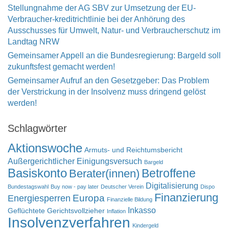
Stellungnahme der AG SBV zur Umsetzung der EU-
Verbraucher-kreditrichtlinie bei der Anhörung des
Ausschusses für Umwelt, Natur- und Verbraucherschutz im
Landtag NRW
Gemeinsamer Appell an die Bundesregierung: Bargeld soll
zukunftsfest gemacht werden!
Gemeinsamer Aufruf an den Gesetzgeber: Das Problem
der Verstrickung in der Insolvenz muss dringend gelöst
werden!
Schlagwörter
Aktionswoche
Armuts- und Reichtumsbericht
Außergerichtlicher Einigungsversuch
Bargeld
Basiskonto
Betroffene
Berater(innen)
Digitalisierung
Bundestagswahl
Buy now - pay later
Deutscher Verein
Dispo
Finanzierung
Europa
Energiesperren
Finanzielle Bildung
Inkasso
Geflüchtete
Gerichtsvollzieher
Inflation
Insolvenzverfahren
Kindergeld