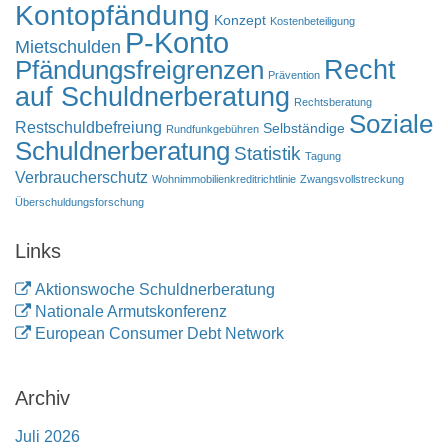
Kontopfändung
Konzept
Kostenbeteiligung
P-Konto
Mietschulden
Pfändungsfreigrenzen
Recht
Prävention
auf Schuldnerberatung
Rechtsberatung
Soziale
Restschuldbefreiung
Selbständige
Rundfunkgebühren
Schuldnerberatung
Statistik
Tagung
Verbraucherschutz
Wohnimmobilienkreditrichtlinie
Zwangsvollstreckung
Überschuldungsforschung
Links
Aktionswoche Schuldnerberatung
Nationale Armutskonferenz
European Consumer Debt Network
Archiv
Juli 2026