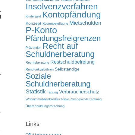
Insolvenzverfahren
5
Kontopfändung
Kindergeld
Mietschulden
Konzept
Kostenbeteiligung
P-Konto
Pfändungsfreigrenzen
Recht auf
Prävention
Schuldnerberatung
Restschuldbefreiung
Rechtsberatung
Selbständige
Rundfunkgebühren
.
Soziale
Schuldnerberatung
Statistik
Verbraucherschutz
Tagung
Wohnimmobilienkreditrichtlinie
Zwangsvollstreckung
Überschuldungsforschung
.
Links
e