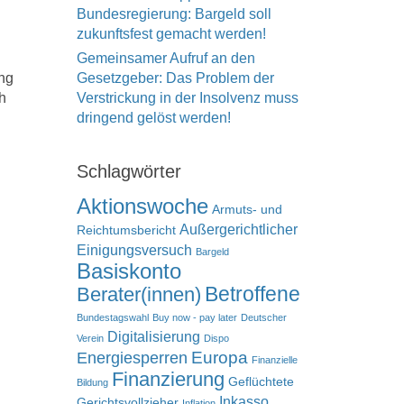
Bundesregierung: Bargeld soll
zukunftsfest gemacht werden!
Gemeinsamer Aufruf an den
ang
Gesetzgeber: Das Problem der
h
Verstrickung in der Insolvenz muss
dringend gelöst werden!
Schlagwörter
Aktionswoche
Armuts- und
Außergerichtlicher
Reichtumsbericht
Einigungsversuch
Bargeld
Basiskonto
Betroffene
Berater(innen)
Bundestagswahl
Buy now - pay later
Deutscher
Digitalisierung
Verein
Dispo
Europa
Energiesperren
Finanzielle
Finanzierung
Geflüchtete
Bildung
Inkasso
Gerichtsvollzieher
Inflation