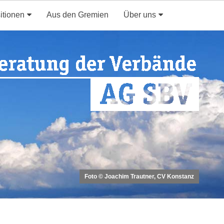
itionen
Aus den Gremien
Über uns
Foto © Joachim Trautner, CV Konstanz