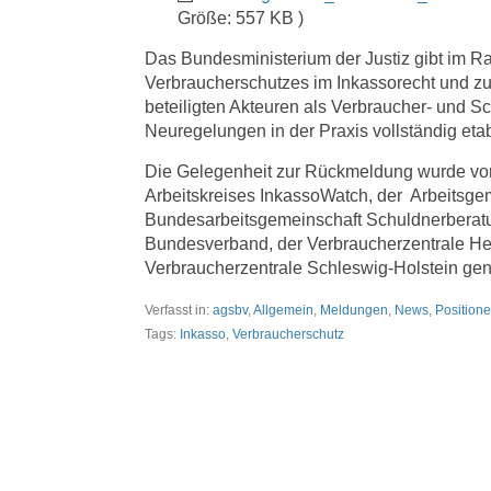
Größe: 557 KB )
Das Bundesministerium der Justiz gibt im 
Verbraucherschutzes im Inkassorecht und zu
beteiligten Akteuren als Verbraucher- und 
Neuregelungen in der Praxis vollständig etab
Die Gelegenheit zur Rückmeldung wurde vo
Arbeitskreises InkassoWatch, der Arbeitsge
Bundesarbeitsgemeinschaft Schuldnerberatun
Bundesverband, der Verbraucherzentrale He
Verbraucherzentrale Schleswig-Holstein genu
Verfasst in:
agsbv
,
Allgemein
,
Meldungen
,
News
,
Position
Tags:
Inkasso
,
Verbraucherschutz