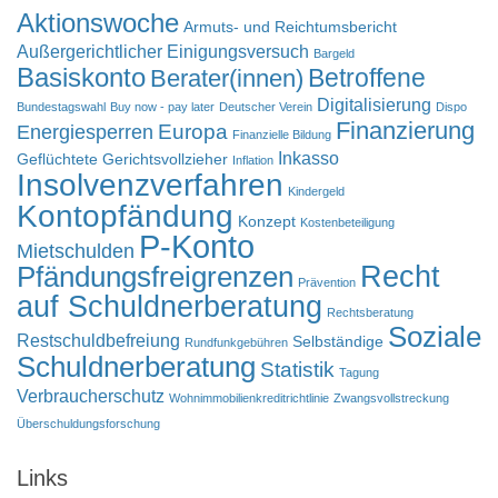
Aktionswoche
Armuts- und Reichtumsbericht
Außergerichtlicher Einigungsversuch
Bargeld
Basiskonto
Betroffene
Berater(innen)
Digitalisierung
Bundestagswahl
Buy now - pay later
Deutscher Verein
Dispo
Finanzierung
Europa
Energiesperren
Finanzielle Bildung
Inkasso
Geflüchtete
Gerichtsvollzieher
Inflation
Insolvenzverfahren
Kindergeld
Kontopfändung
Konzept
Kostenbeteiligung
P-Konto
Mietschulden
Pfändungsfreigrenzen
Recht
Prävention
auf Schuldnerberatung
Rechtsberatung
Soziale
Restschuldbefreiung
Selbständige
Rundfunkgebühren
Schuldnerberatung
Statistik
Tagung
Verbraucherschutz
Wohnimmobilienkreditrichtlinie
Zwangsvollstreckung
Überschuldungsforschung
Links