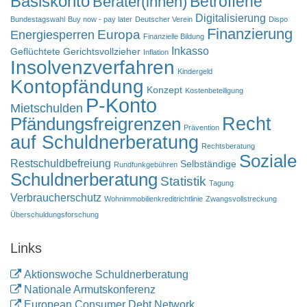
Basiskonto
Betroffene
Berater(innen)
Digitalisierung
Bundestagswahl
Buy now - pay later
Deutscher Verein
Dispo
Finanzierung
Europa
Energiesperren
Finanzielle Bildung
Inkasso
Geflüchtete
Gerichtsvollzieher
Inflation
Insolvenzverfahren
Kindergeld
Kontopfändung
Konzept
Kostenbeteiligung
P-Konto
Mietschulden
Pfändungsfreigrenzen
Recht
Prävention
auf Schuldnerberatung
Rechtsberatung
Soziale
Restschuldbefreiung
Selbständige
Rundfunkgebühren
Schuldnerberatung
Statistik
Tagung
Verbraucherschutz
Wohnimmobilienkreditrichtlinie
Zwangsvollstreckung
Überschuldungsforschung
Links
Aktionswoche Schuldnerberatung
Nationale Armutskonferenz
European Consumer Debt Network