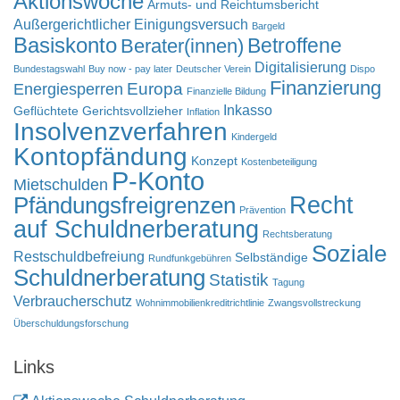
Aktionswoche
Armuts- und Reichtumsbericht
Außergerichtlicher Einigungsversuch
Bargeld
Basiskonto
Betroffene
Berater(innen)
Digitalisierung
Bundestagswahl
Buy now - pay later
Deutscher Verein
Dispo
Finanzierung
Europa
Energiesperren
Finanzielle Bildung
Inkasso
Geflüchtete
Gerichtsvollzieher
Inflation
Insolvenzverfahren
Kindergeld
Kontopfändung
Konzept
Kostenbeteiligung
P-Konto
Mietschulden
Pfändungsfreigrenzen
Recht
Prävention
auf Schuldnerberatung
Rechtsberatung
Soziale
Restschuldbefreiung
Selbständige
Rundfunkgebühren
Schuldnerberatung
Statistik
Tagung
Verbraucherschutz
Wohnimmobilienkreditrichtlinie
Zwangsvollstreckung
Überschuldungsforschung
Links