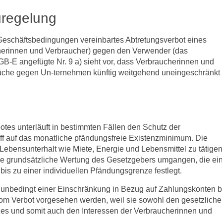
uregelung
 Geschäftsbedingungen vereinbartes Abtretungsverbot eines
herinnen und Verbraucher) gegen den Verwender (das
B-E angefügte Nr. 9 a) sieht vor, dass Verbraucherinnen und
prüche gegen Un-ternehmen künftig weitgehend uneingeschränkt
tes unterläuft in bestimmten Fällen den Schutz der
ff auf das monatliche pfändungsfreie Existenzminimum. Die
Lebensunterhalt wie Miete, Energie und Lebensmittel zu tätigen
die grundsätzliche Wertung des Gesetzgebers umgangen, die ei
is zu einer individuellen Pfändungsgrenze festlegt.
unbedingt einer Einschränkung in Bezug auf Zahlungskonten b
 vom Verbot vorgesehen werden, weil sie sowohl den gesetzlich
es und somit auch den Interessen der Verbraucherinnen und