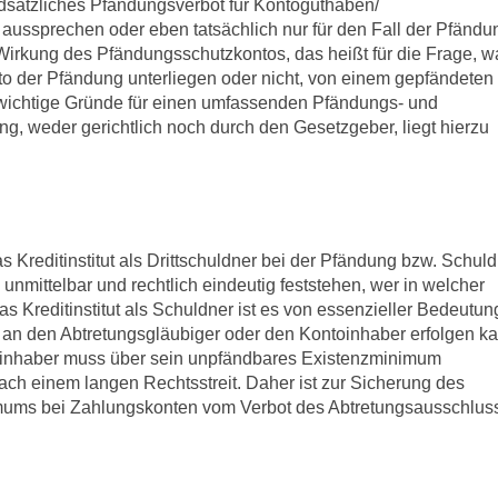
ndsätzliches Pfändungsverbot für Kontoguthaben/
ssprechen oder eben tatsächlich nur für den Fall der Pfändu
e Wirkung des Pfändungsschutzkontos, das heißt für die Frage, 
 der Pfändung unterliegen oder nicht, von einem gepfändeten
gewichtige Gründe für einen umfassenden Pfändungs- und
ng, weder gerichtlich noch durch den Gesetzgeber, liegt hierzu
 Kreditinstitut als Drittschuldner bei der Pfändung bzw. Schul
 unmittelbar und rechtlich eindeutig feststehen, wer in welcher
s Kreditinstitut als Schuldner ist es von essenzieller Bedeutun
 an den Abtretungsgläubiger oder den Kontoinhaber erfolgen ka
oinhaber muss über sein unpfändbares Existenzminimum
nach einem langen Rechtsstreit. Daher ist zur Sicherung des
mums bei Zahlungskonten vom Verbot des Abtretungsausschlus