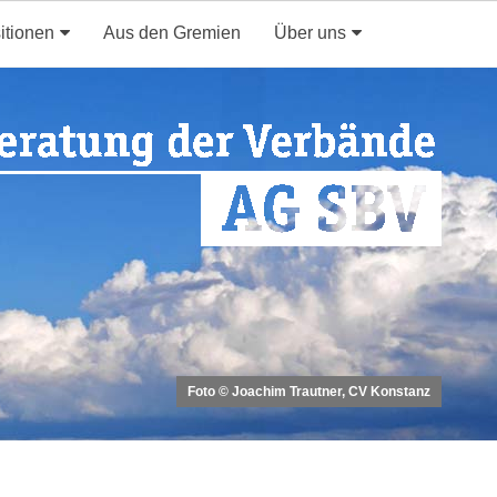
itionen
Aus den Gremien
Über uns
Foto © Joachim Trautner, CV Konstanz