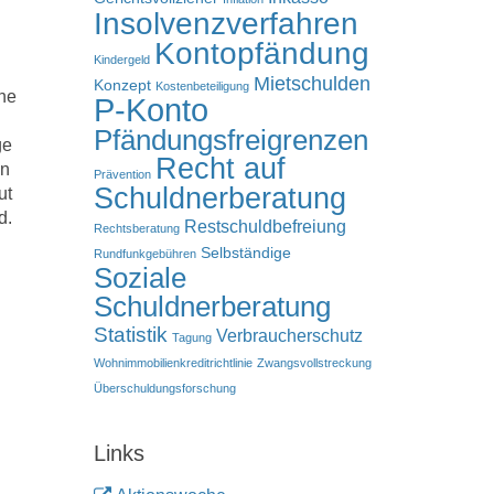
Insolvenzverfahren
Kontopfändung
Kindergeld
Mietschulden
Konzept
Kostenbeteiligung
che
P-Konto
Pfändungsfreigrenzen
ge
Recht auf
en
Prävention
Schuldnerberatung
ut
d.
Restschuldbefreiung
Rechtsberatung
Selbständige
Rundfunkgebühren
s
Soziale
Schuldnerberatung
Statistik
Verbraucherschutz
Tagung
Wohnimmobilienkreditrichtlinie
Zwangsvollstreckung
Überschuldungsforschung
Links