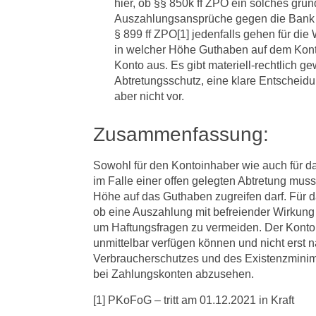
hier, ob §§ 850k ff ZPO ein solches gru
Auszahlungsansprüche gegen die Bank au
§ 899 ff ZPO[1] jedenfalls gehen für di
in welcher Höhe Guthaben auf dem Konto
Konto aus. Es gibt materiell-rechtlich 
Abtretungsschutz, eine klare Entscheidu
aber nicht vor.
Zusammenfassung:
Sowohl für den Kontoinhaber wie auch für das
im Falle einer offen gelegten Abtretung muss
Höhe auf das Guthaben zugreifen darf. Für da
ob eine Auszahlung mit befreiender Wirkung
um Haftungsfragen zu vermeiden. Der Kont
unmittelbar verfügen können und nicht erst 
Verbraucherschutzes und des Existenzmini
bei Zahlungskonten abzusehen.
[1] PKoFoG – tritt am 01.12.2021 in Kraft