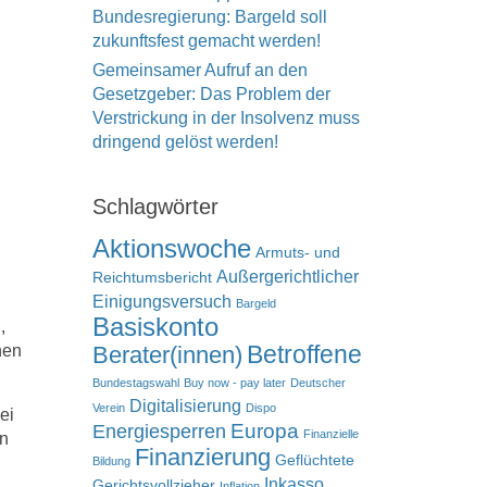
Bundesregierung: Bargeld soll
zukunftsfest gemacht werden!
Gemeinsamer Aufruf an den
Gesetzgeber: Das Problem der
Verstrickung in der Insolvenz muss
dringend gelöst werden!
Schlagwörter
Aktionswoche
Armuts- und
Außergerichtlicher
Reichtumsbericht
Einigungsversuch
Bargeld
Basiskonto
,
Betroffene
nen
Berater(innen)
Bundestagswahl
Buy now - pay later
Deutscher
Digitalisierung
Verein
Dispo
ei
Europa
Energiesperren
Finanzielle
en
Finanzierung
Geflüchtete
Bildung
Inkasso
Gerichtsvollzieher
Inflation