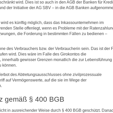
hränkt wird. Dies ist so auch in den AGB der Banken für Kredi
rund der Initiative der AG SBV – in die AGB Banken aufgenomm
 wird es künftig möglich, dass das Inkassounternehmen im
hrenden Stelle offenlegt, wenn es Probleme mit der Ratenzahlun
gezwungen, die Forderung in bestimmten Fällen zu bedienen –
ne des Verbrauchers bzw. der Verbraucherin sein. Das ist der F
fen wird. Dies wäre im Falle des Girokontos die
t, innerhalb gewisser Grenzen monatlich die zur Lebensführung
u können.
erbot des Abtretungsausschlusses ohne zivilprozessuale
ff auf Vermögenswerte, auf die sie im Wege der
n.
tz gemäß § 400 BGB
 nicht in ausreichender Weise durch § 400 BGB geschützt. Dana