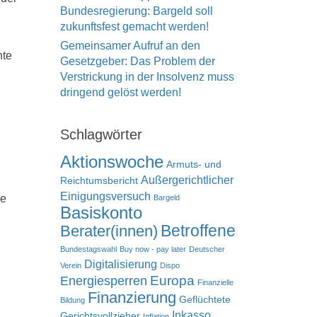
Bundesregierung: Bargeld soll
zukunftsfest gemacht werden!
Gemeinsamer Aufruf an den
hte
Gesetzgeber: Das Problem der
Verstrickung in der Insolvenz muss
dringend gelöst werden!
Schlagwörter
Aktionswoche
Armuts- und
Außergerichtlicher
Reichtumsbericht
Einigungsversuch
ie
Bargeld
Basiskonto
Betroffene
Berater(innen)
Bundestagswahl
Buy now - pay later
Deutscher
Digitalisierung
Verein
Dispo
Europa
Energiesperren
Finanzielle
Finanzierung
Geflüchtete
Bildung
Inkasso
Gerichtsvollzieher
Inflation