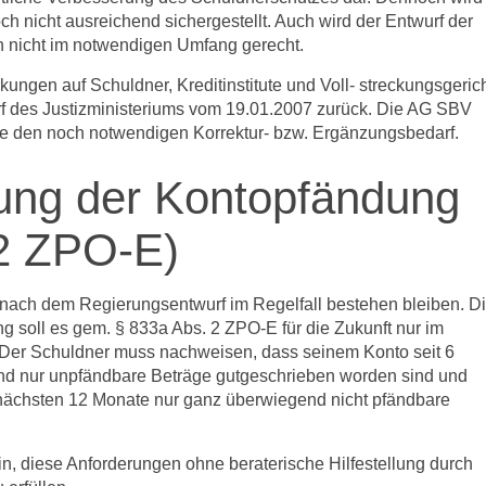
 nicht ausreichend sichergestellt. Auch wird der Entwurf der
en nicht im notwendigen Umfang gerecht.
rkungen auf Schuldner, Kreditinstitute und Voll- streckungsgeric
urf des Justizministeriums vom 19.01.2007 zurück. Die AG SBV
e den noch notwendigen Korrektur- bzw. Ergänzungsbedarf.
ung der Kontopfändung
 2 ZPO-E)
nach dem Regierungsentwurf im Regelfall bestehen bleiben. D
 soll es gem. § 833a Abs. 2 ZPO-E für die Zukunft nur im
. Der Schuldner muss nachweisen, dass seinem Konto seit 6
nd nur unpfändbare Beträge gutgeschrieben worden sind und
 nächsten 12 Monate nur ganz überwiegend nicht pfändbare
in, diese Anforderungen ohne beraterische Hilfestellung durch