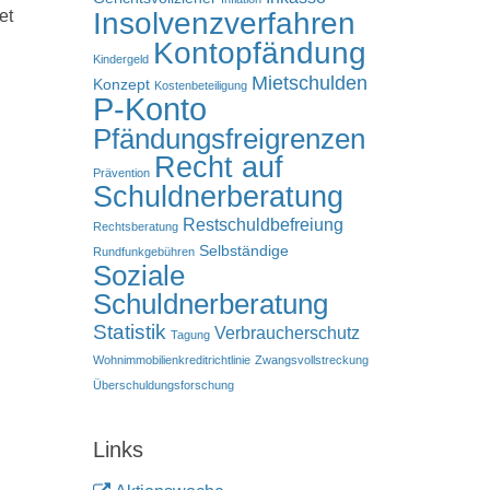
Insolvenzverfahren
et
Kontopfändung
Kindergeld
Mietschulden
Konzept
Kostenbeteiligung
P-Konto
Pfändungsfreigrenzen
Recht auf
Prävention
Schuldnerberatung
Restschuldbefreiung
Rechtsberatung
Selbständige
Rundfunkgebühren
Soziale
Schuldnerberatung
Statistik
Verbraucherschutz
Tagung
Wohnimmobilienkreditrichtlinie
Zwangsvollstreckung
Überschuldungsforschung
Links