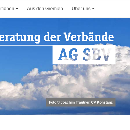
itionen
Aus den Gremien
Über uns
Foto © Joachim Trautner, CV Konstanz