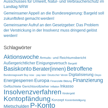
Ausschusses für Umwelt, Natur- und Verbraucherschutz im
Landtag NRW
Gemeinsamer Appell an die Bundesregierung: Bargeld soll
zukunftsfest gemacht werden!
Gemeinsamer Aufruf an den Gesetzgeber: Das Problem
der Verstrickung in der Insolvenz muss dringend gelöst
werden!
Schlagwörter
Aktionswoche
Armuts- und Reichtumsbericht
Außergerichtlicher Einigungsversuch
Bargeld
Basiskonto
Betroffene
Berater(innen)
Digitalisierung
Bundestagswahl
Buy now - pay later
Deutscher Verein
Dispo
Finanzierung
Europa
Energiesperren
Finanzielle Bildung
Inkasso
Geflüchtete
Gerichtsvollzieher
Inflation
Insolvenzverfahren
Kindergeld
Kontopfändung
Konzept
Kostenbeteiligung
P-Konto
Mietschulden