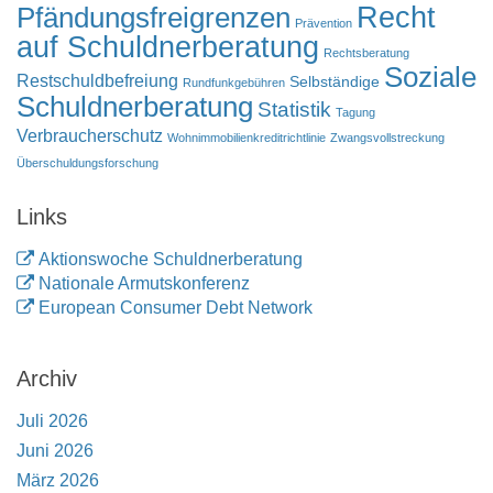
Pfändungsfreigrenzen
Recht
Prävention
auf Schuldnerberatung
Rechtsberatung
Soziale
Restschuldbefreiung
Selbständige
Rundfunkgebühren
Schuldnerberatung
Statistik
Tagung
Verbraucherschutz
Wohnimmobilienkreditrichtlinie
Zwangsvollstreckung
Überschuldungsforschung
Links
Aktionswoche Schuldnerberatung
Nationale Armutskonferenz
European Consumer Debt Network
Archiv
Juli 2026
Juni 2026
März 2026